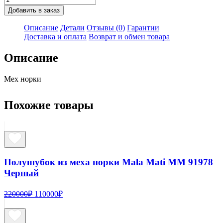
товара
Добавить в заказ
Полушубок
из
Описание
Детали
Отзывы (0)
Гарантии
меха
Доставка и оплата
Возврат и обмен товара
норки
Albino
Описание
AL
WD07731-
Мех норки
3
Бежевый
Похожие товары
Полушубок из меха норки Mala Mati MM 91978
Черный
Первоначальная
Текущая
220000
₽
110000
₽
цена
цена:
составляла
110000₽.
220000₽.