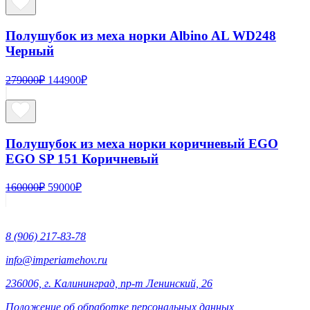
349000₽.
Полушубок из меха норки Albino AL WD248
Черный
Первоначальная
Текущая
279000
₽
144900
₽
цена
цена:
составляла
144900₽.
279000₽.
Полушубок из меха норки коричневый EGO
EGO SP 151 Коричневый
Первоначальная
Текущая
160000
₽
59000
₽
цена
цена:
составляла
59000₽.
160000₽.
8 (906) 217-83-78
info@imperiamehov.ru
236006, г. Калининград, пр-т Ленинский, 26
Положение об обработке персональных данных