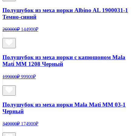
Полушубок из меха норки Albino AL 1900031-1
Темно-синий
Первоначальная
Текущая
269000
₽
144900
₽
цена
цена:
составляла
144900₽.
269000₽.
Полушубок из меха норки с капюшоном Mala
Mati MM 1208 Черный
Первоначальная
Текущая
199000
₽
99900
₽
цена
цена:
составляла
99900₽.
199000₽.
Полушубок из меха норки Mala Mati MM 03-1
Черный
Первоначальная
Текущая
349000
₽
174900
₽
цена
цена:
составляла
174900₽.