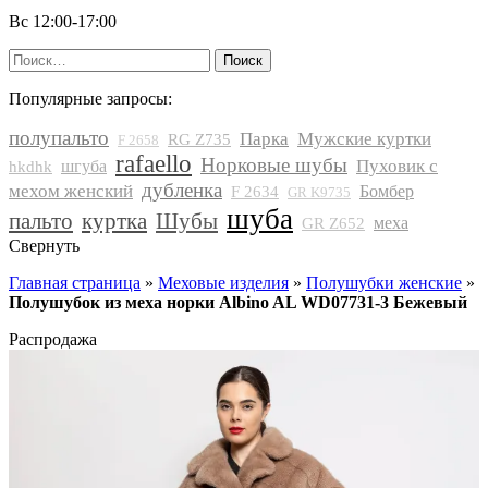
Вс 12:00-17:00
Найти:
Популярные запросы:
полупальто
Парка
Мужские куртки
RG Z735
F 2658
rafaello
Норковые шубы
Пуховик с
шгуба
hkdhk
дубленка
мехом женский
Бомбер
F 2634
GR K9735
шуба
пальто
куртка
Шубы
меха
GR Z652
Свернуть
Главная страница
»
Меховые изделия
»
Полушубки женские
»
Полушубок из меха норки Albino AL WD07731-3 Бежевый
Распродажа