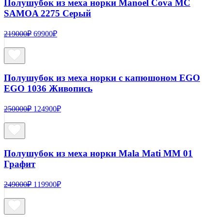
Полушубок из меха норки Manoel Cova MC
SAMOA 2275 Серый
Первоначальная
Текущая
219000
₽
69900
₽
цена
цена:
составляла
69900₽.
219000₽.
Полушубок из меха норки с капюшоном EGO
EGO 1036 Живопись
Первоначальная
Текущая
250000
₽
124900
₽
цена
цена:
составляла
124900₽.
250000₽.
Полушубок из меха норки Mala Mati MM 01
Графит
Первоначальная
Текущая
249000
₽
119900
₽
цена
цена:
составляла
119900₽.
249000₽.