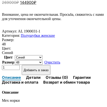
Первоначальная
Текущая
269000
₽
144900
₽
цена
цена:
составляла
144900₽.
Внимание, цена не окончательная. Просьба, свяжитесь с нами
269000₽.
для уточнения окончательной цены.
Артикул:
AL 1900031-1
Категория:
Полушубки женские
Размер:
48
Цвет:
Синий
Цвет
Размер
Очистить
Количество
Добавить в заказ
товара
Полушубок
Описание
Детали
Отзывы (0)
Гарантии
из
Доставка и оплата
Возврат и обмен товара
меха
норки
Описание
Albino
AL
Мех норки
1900031-
1