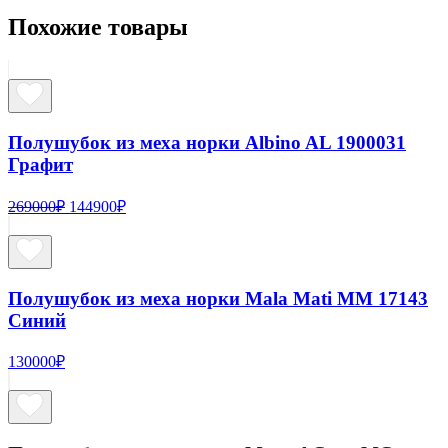
Темно-
Похожие товары
синий
Полушубок из меха норки Albino AL 1900031
Графит
Первоначальная
Текущая
269000
₽
144900
₽
цена
цена:
составляла
144900₽.
269000₽.
Полушубок из меха норки Mala Mati MM 17143
Синий
130000
₽