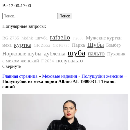
Вс 12:00-17:00
Найти:
Популярные запросы:
rafaello
Мужские куртки
шгуба
RG Z735
hkdhk
F 2658
куртка
Шубы
Парка
меха
Бомбер
GR Z652
GR K9735
шуба
пальто
Норковые шубы
дубленка
Пуховик
полупальто
с мехом женский
F 2634
Свернуть
Главная страница
»
Меховые изделия
»
Полушубки женские
»
Полушубок из меха норки Albino AL 1900031-1 Темно-
синий
РАСПРОДАЖА