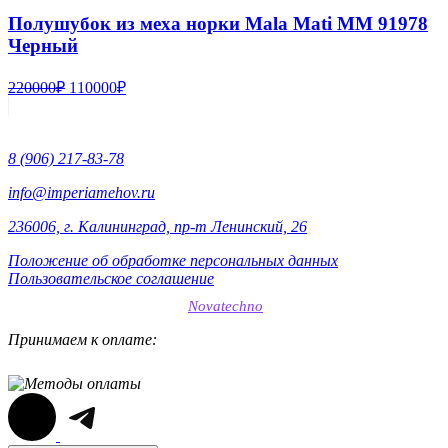
Полушубок из меха норки Mala Mati MM 91978
Черный
Первоначальная
Текущая
220000
₽
110000
₽
цена
цена:
составляла
110000₽.
220000₽.
8 (906) 217-83-78
info@imperiamehov.ru
236006, г. Калининград, пр-т Ленинский, 26
Положение об обработке персональных данных
Пользовательское соглашение
SEO-продвижение сайтов
Novatechno
Принимаем к оплате: