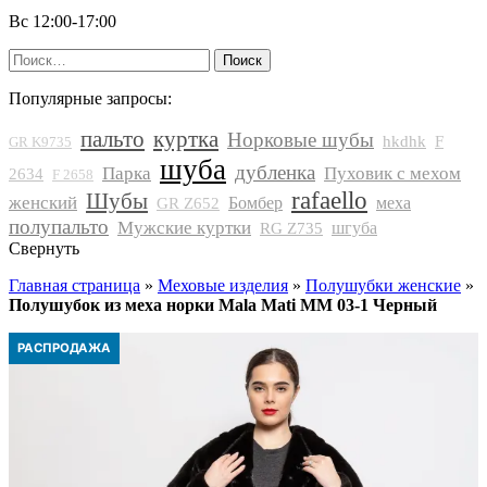
Вс 12:00-17:00
Найти:
Популярные запросы:
пальто
куртка
Норковые шубы
hkdhk
F
GR K9735
шуба
дубленка
Парка
Пуховик с мехом
2634
F 2658
rafaello
Шубы
женский
Бомбер
меха
GR Z652
полупальто
Мужские куртки
шгуба
RG Z735
Свернуть
Главная страница
»
Меховые изделия
»
Полушубки женские
»
Полушубок из меха норки Mala Mati MM 03-1 Черный
РАСПРОДАЖА