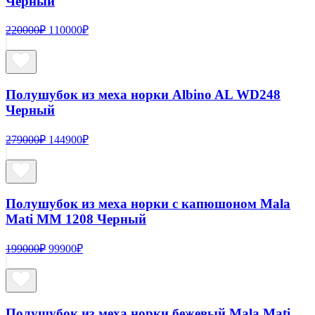
Черный
Первоначальная
Текущая
220000
₽
110000
₽
цена
цена:
составляла
110000₽.
220000₽.
Полушубок из меха норки Albino AL WD248
Черный
Первоначальная
Текущая
279000
₽
144900
₽
цена
цена:
составляла
144900₽.
279000₽.
Полушубок из меха норки с капюшоном Mala
Mati MM 1208 Черный
Первоначальная
Текущая
199000
₽
99900
₽
цена
цена:
составляла
99900₽.
199000₽.
Полушубок из меха норки бежевый Mala Mati