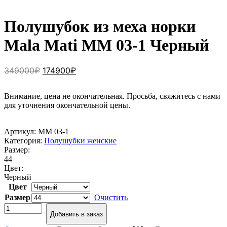
Полушубок из меха норки
Mala Mati MM 03-1 Черный
Первоначальная
Текущая
349000
₽
174900
₽
цена
цена:
составляла
174900₽.
Внимание, цена не окончательная. Просьба, свяжитесь с нами
349000₽.
для уточнения окончательной цены.
Артикул:
MM 03-1
Категория:
Полушубки женские
Размер:
44
Цвет:
Черный
Цвет
Размер
Очистить
Количество
Добавить в заказ
товара
Полушубок