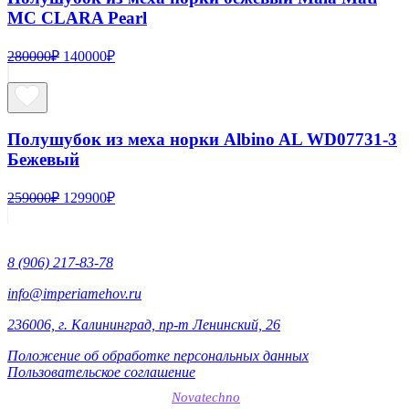
MC CLARA Pearl
Первоначальная
Текущая
280000
₽
140000
₽
цена
цена:
составляла
140000₽.
280000₽.
Полушубок из меха норки Albino AL WD07731-3
Бежевый
Первоначальная
Текущая
259000
₽
129900
₽
цена
цена:
составляла
129900₽.
259000₽.
8 (906) 217-83-78
info@imperiamehov.ru
236006, г. Калининград, пр-т Ленинский, 26
Положение об обработке персональных данных
Пользовательское соглашение
SEO-продвижение сайтов
Novatechno