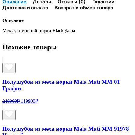
Описание
Детали
Отзывы (0)
Гарантии
из
Доставка и оплата
Возврат и обмен товара
меха
норки
Описание
Mala
Mati
Мех аукционной норки Blackglama
MM
03-
1
Похожие товары
Черный
Полушубок из меха норки Mala Mati MM 01
Графит
Первоначальная
Текущая
249000
₽
119900
₽
цена
цена:
составляла
119900₽.
249000₽.
Полушубок из меха норки Mala Mati MM 91978