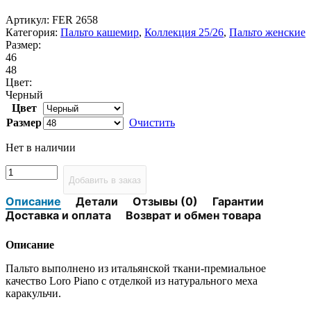
Артикул:
FER 2658
Категория:
Пальто кашемир
,
Коллекция 25/26
,
Пальто женские
Размер:
46
48
Цвет:
Черный
Цвет
Размер
Очистить
Нет в наличии
Количество
Добавить в заказ
товара
Пальто
Описание
Детали
Отзывы (0)
Гарантии
женское
Доставка и оплата
Возврат и обмен товара
FERUCCI
FER
Описание
2658
Черное
Пальто выполнено из итальянской ткани-премиальное
качество Loro Piano c отделкой из натурального меха
каракульчи.