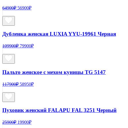
Первоначальная
Текущая
64900
₽
56900
₽
цена
цена:
составляла
56900₽.
64900₽.
Дубленка женская LUXIA YYU-19961 Черная
Первоначальная
Текущая
109900
₽
79900
₽
цена
цена:
составляла
79900₽.
109900₽.
Пальто женское с мехом куницы TG 5147
Первоначальная
Текущая
117900
₽
58950
₽
цена
цена:
составляла
58950₽.
117900₽.
Пуховик женский FALAPU FAL 3251 Черный
Первоначальная
Текущая
25900
₽
19900
₽
цена
цена: