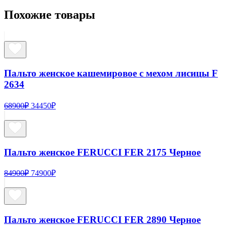
Похожие товары
Пальто женское кашемировое с мехом лисицы F
2634
Первоначальная
Текущая
68900
₽
34450
₽
цена
цена:
составляла
34450₽.
68900₽.
Пальто женское FERUCCI FER 2175 Черное
Первоначальная
Текущая
84900
₽
74900
₽
цена
цена:
составляла
74900₽.
84900₽.
Пальто женское FERUCCI FER 2890 Черное