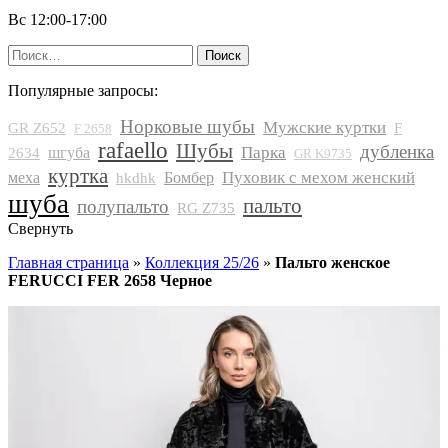
Вс 12:00-17:00
Найти:
Популярные запросы:
Норковые шубы
Мужские куртки
GR Z652
F
F 2658
rafaello
Шубы
дубленка
Парка
шгуба
2634
GR K9735
куртка
Пуховик с мехом женский
меха
Бомбер
hkdhk
шуба
пальто
полупальто
RG Z735
Свернуть
Главная страница
»
Коллекция 25/26
»
Пальто женское
FERUCCI FER 2658 Черное