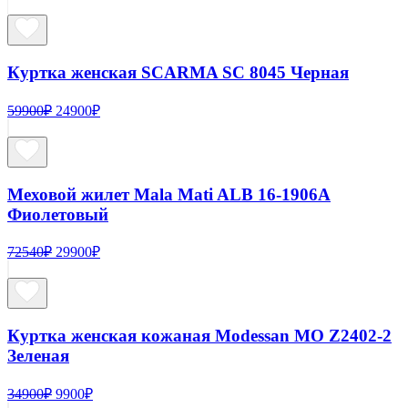
Куртка женская SCARMA SC 8045 Черная
Первоначальная
Текущая
59900
₽
24900
₽
цена
цена:
составляла
24900₽.
59900₽.
Меховой жилет Mala Mati ALB 16-1906A
Фиолетовый
Первоначальная
Текущая
72540
₽
29900
₽
цена
цена:
составляла
29900₽.
72540₽.
Куртка женская кожаная Modessan MO Z2402-2
Зеленая
Первоначальная
Текущая
34900
₽
9900
₽
цена
цена: