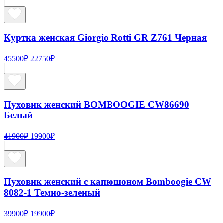
составляла
9900₽.
34900₽.
Куртка женская Giorgio Rotti GR Z761 Черная
Первоначальная
Текущая
45500
₽
22750
₽
цена
цена:
составляла
22750₽.
45500₽.
Пуховик женский BOMBOOGIE CW86690
Белый
Первоначальная
Текущая
41900
₽
19900
₽
цена
цена:
составляла
19900₽.
41900₽.
Пуховик женский с капюшоном Bomboogie CW
8082-1 Темно-зеленый
Первоначальная
Текущая
39900
₽
19900
₽
цена
цена: