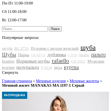
Пн-Пт 11:00-19:00
Сб 11:00-18:00
Вс 12:00-17:00
Найти:
Популярные запросы:
шуба
Пуховик с мехом женский
шгуба
RG Z735
Шубы
пальто
дубленка
Парка
hkdhk
GR K9735
F 2658
rafaello
Норковые шубы
Мужские
Бомбер
GR Z652
куртка
полупальто
куртки
меха
F 2634
Свернуть
Главная страница
»
Меховые изделия
»
Меховые жилеты
»
Меховой жилет MANAKAS MA 1197-1 Серый
РАСПРОДАЖА