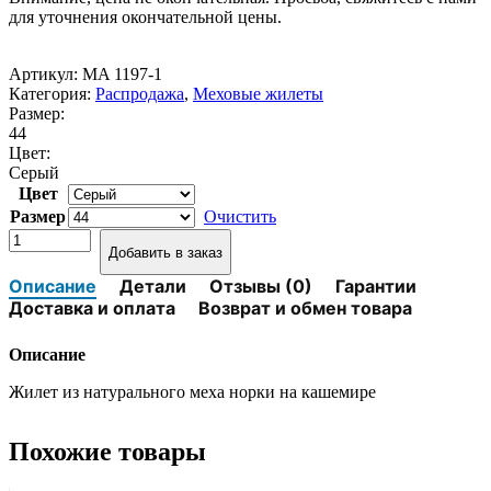
40000₽.
для уточнения окончательной цены.
Артикул:
MA 1197-1
Категория:
Распродажа
,
Меховые жилеты
Размер:
44
Цвет:
Серый
Цвет
Размер
Очистить
Количество
Добавить в заказ
товара
Меховой
Описание
Детали
Отзывы (0)
Гарантии
жилет
Доставка и оплата
Возврат и обмен товара
MANAKAS
MA
Описание
1197-
1
Жилет из натурального меха норки на кашемире
Серый
Похожие товары