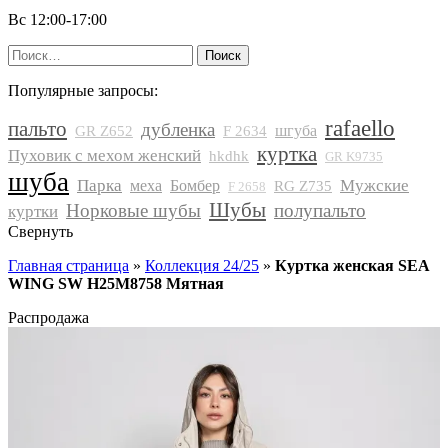
Вс 12:00-17:00
Найти:
Популярные запросы:
rafaello
пальто
дубленка
шгуба
GR Z652
F 2634
куртка
Пуховик с мехом женский
hkdhk
GR K9735
шуба
Парка
Мужские
меха
Бомбер
RG Z735
F 2658
Шубы
Норковые шубы
полупальто
куртки
Свернуть
Главная страница
»
Коллекция 24/25
»
Куртка женская SEA
WING SW H25M8758 Мятная
Распродажа