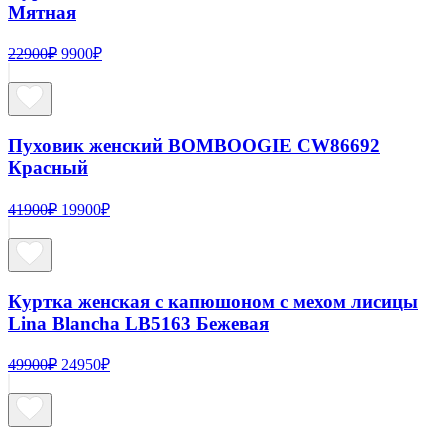
Мятная
Первоначальная
Текущая
22900
₽
9900
₽
цена
цена:
составляла
9900₽.
22900₽.
Пуховик женский BOMBOOGIE CW86692
Красный
Первоначальная
Текущая
41900
₽
19900
₽
цена
цена:
составляла
19900₽.
41900₽.
Куртка женская с капюшоном с мехом лисицы
Lina Blancha LB5163 Бежевая
Первоначальная
Текущая
49900
₽
24950
₽
цена
цена:
составляла
24950₽.
49900₽.