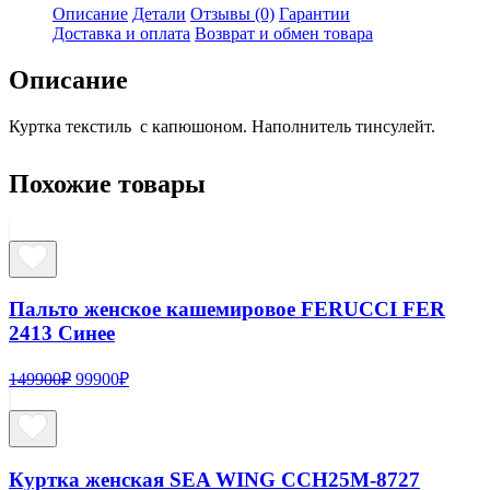
женская
Описание
Детали
Отзывы (0)
Гарантии
SEA
Доставка и оплата
Возврат и обмен товара
WING
SW
Описание
H25M8758
Мятная
Куртка текстиль с капюшоном. Наполнитель тинсулейт.
Похожие товары
Пальто женское кашемировое FERUCCI FER
2413 Синее
Первоначальная
Текущая
149900
₽
99900
₽
цена
цена:
составляла
99900₽.
149900₽.
Куртка женская SEA WING ССH25M-8727