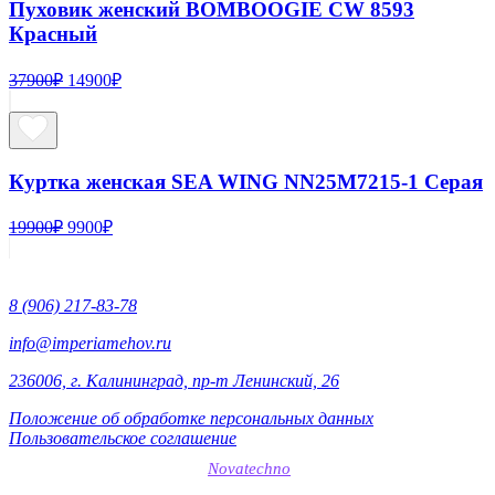
Пуховик женский BOMBOOGIE CW 8593
Красный
Первоначальная
Текущая
37900
₽
14900
₽
цена
цена:
составляла
14900₽.
37900₽.
Куртка женская SEA WING NN25M7215-1 Серая
Первоначальная
Текущая
19900
₽
9900
₽
цена
цена:
составляла
9900₽.
19900₽.
8 (906) 217-83-78
info@imperiamehov.ru
236006, г. Калининград, пр-т Ленинский, 26
Положение об обработке персональных данных
Пользовательское соглашение
SEO-продвижение сайтов
Novatechno