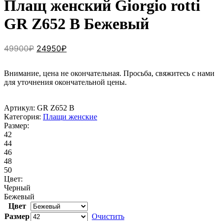
Плащ женский Giorgio rotti
GR Z652 В Бежевый
Первоначальная
Текущая
49900
₽
24950
₽
цена
цена:
составляла
24950₽.
Внимание, цена не окончательная. Просьба, свяжитесь с нами
49900₽.
для уточнения окончательной цены.
Артикул:
GR Z652 В
Категория:
Плащи женские
Размер:
42
44
46
48
50
Цвет:
Черный
Бежевый
Цвет
Размер
Очистить