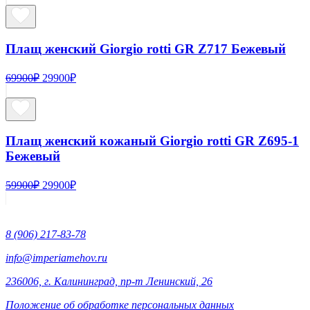
составляла
24900₽.
49900₽.
Плащ женский Giorgio rotti GR Z717 Бежевый
Первоначальная
Текущая
69900
₽
29900
₽
цена
цена:
составляла
29900₽.
69900₽.
Плащ женский кожаный Giorgio rotti GR Z695-1
Бежевый
Первоначальная
Текущая
59900
₽
29900
₽
цена
цена:
составляла
29900₽.
59900₽.
8 (906) 217-83-78
info@imperiamehov.ru
236006, г. Калининград, пр-т Ленинский, 26
Положение об обработке персональных данных