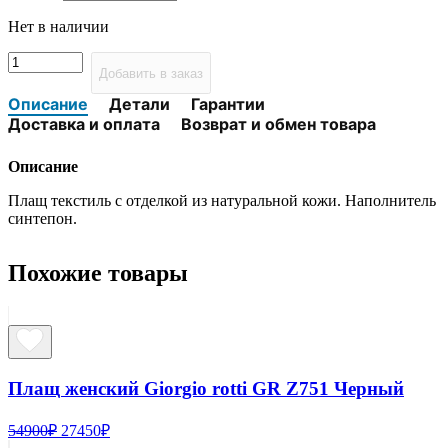
Нет в наличии
Количество
Добавить в заказ
товара
Плащ
Описание
Детали
Гарантии
женский
Доставка и оплата
Возврат и обмен товара
Giorgio
rotti
Описание
GR
Z652
Плащ текстиль с отделкой из натуральной кожи. Наполнитель
В
синтепон.
Бежевый
Похожие товары
Плащ женский Giorgio rotti GR Z751 Черный
Первоначальная
Текущая
54900
₽
27450
₽
цена
цена: