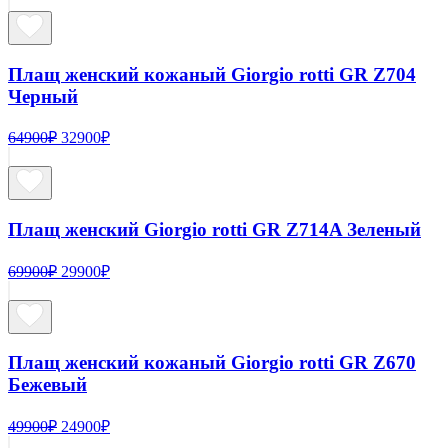
составляла
27450₽.
54900₽.
Плащ женский кожаный Giorgio rotti GR Z704
Черный
Первоначальная
Текущая
64900
₽
32900
₽
цена
цена:
составляла
32900₽.
64900₽.
Плащ женский Giorgio rotti GR Z714A Зеленый
Первоначальная
Текущая
69900
₽
29900
₽
цена
цена:
составляла
29900₽.
69900₽.
Плащ женский кожаный Giorgio rotti GR Z670
Бежевый
Первоначальная
Текущая
49900
₽
24900
₽
цена
цена: