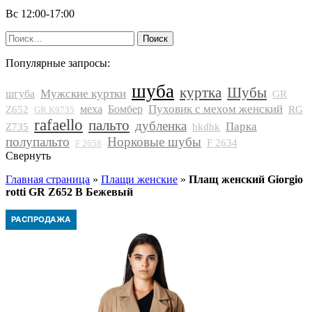
Вс 12:00-17:00
Найти:
Популярные запросы:
шуба
куртка
Шубы
Мужские куртки
шгуба
GR
Пуховик с мехом женский
меха
Бомбер
Z652
RG
GR K9735
rafaello
пальто
дубленка
Парка
Z735
hkdhk
полупальто
Норковые шубы
F 2634
F 2658
Свернуть
Главная страница
»
Плащи женские
»
Плащ женский Giorgio
rotti GR Z652 В Бежевый
РАСПРОДАЖА